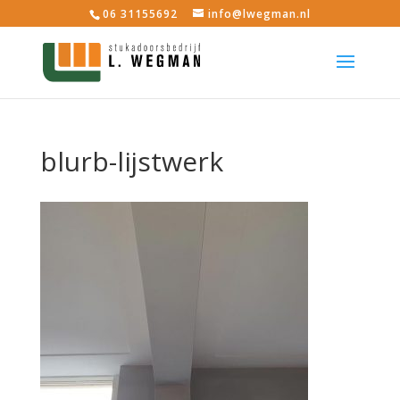
06 31155692
info@lwegman.nl
blurb-lijstwerk