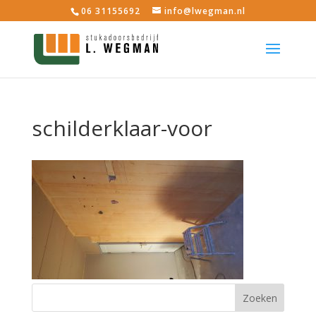
06 31155692
info@lwegman.nl
schilderklaar-voor